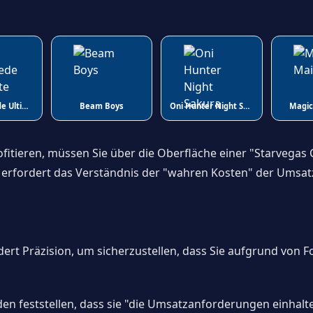
Fire Stampede Ultimate
Beam Boys
Oni Hunter Night Sakura
Magic
fitieren, müssen Sie über die Oberfläche einer "Starvega
nus erfordert das Verständnis der "wahren Kosten" der Um
ert Präzision, um sicherzustellen, dass Sie aufgrund von 
en feststellen, dass sie "die Umsatzanforderungen einhal