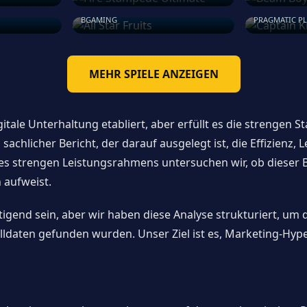
ALL STAR FRUITS
CAPTAIN 
BGAMING
PRAGMATIC PL
MEHR SPIELE ANZEIGEN
gitale Unterhaltung etabliert, aber erfüllt es die strengen 
achlicher Bericht, der darauf ausgelegt ist, die Effizienz,
s strengen Leistungsrahmens untersuchen wir, ob dieser Bet
 aufweist.
gend sein, aber wir haben diese Analyse strukturiert, um d
elldaten gefunden wurden. Unser Ziel ist es, Marketing-Hy