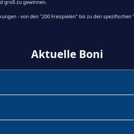
d groß zu gewinnen.
ngen - von den "200 Freispielen" bis zu den spezifischen "G
Aktuelle Boni