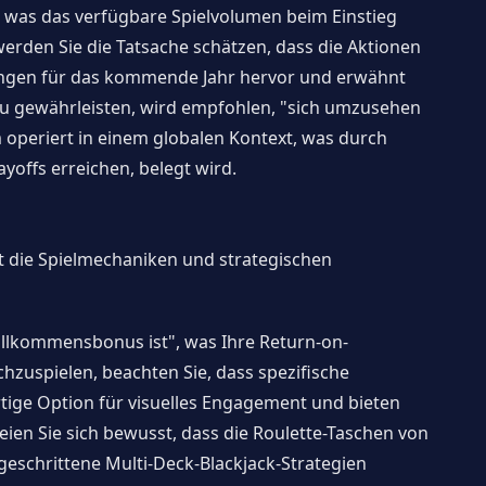
gt, was das verfügbare Spielvolumen beim Einstieg
werden Sie die Tatsache schätzen, dass die Aktionen
ungen für das kommende Jahr hervor und erwähnt
 zu gewährleisten, wird empfohlen, "sich umzusehen
m operiert in einem globalen Kontext, was durch
yoffs erreichen, belegt wird.
bt die Spielmechaniken und strategischen
Willkommensbonus ist", was Ihre Return-on-
hzuspielen, beachten Sie, dass spezifische
tige Option für visuelles Engagement und bieten
ien Sie sich bewusst, dass die Roulette-Taschen von
geschrittene Multi-Deck-Blackjack-Strategien