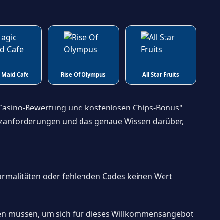
 Maid Cafe
Rise Of Olympus
All Star Fruits
s Casino-Bewertung und kostenlosen Chips-Bonus"
satzanforderungen und das genaue Wissen darüber,
Formalitäten oder fehlenden Codes keinen Wert
ten müssen, um sich für dieses Willkommensangebot