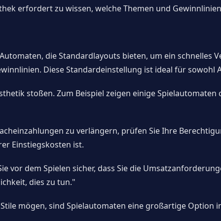
liothek erfordert zu wissen, welche Themen und Gewinnlinien
 Automaten, die Standardlayouts bieten, um ein schnelles 
nnlinien. Diese Standardeinstellung ist ideal für sowohl 
Ästhetik stoßen. Zum Beispiel zeigen einige Spielautomaten
Nacheinzahlungen zu verlängern, prüfen Sie Ihre Berechtigun
er Einstiegskosten ist.
ie vor dem Spielen sicher, dass Sie die Umsatzanforderun
ichkeit, dies zu tun."
 Stile mögen, sind Spielautomaten eine großartige Option i