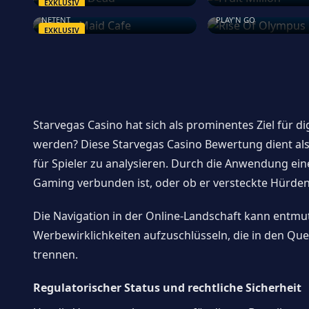
MAGIC MAID CAFE
EXKLUSIV
RISE OF OLYMPUS
NETENT
PLAY'N GO
EXKLUSIV
Starvegas Casino hat sich als prominentes Ziel für di
werden? Diese Starvegas Casino Bewertung dient als s
für Spieler zu analysieren. Durch die Anwendung eine
Gaming verbunden ist, oder ob er versteckte Hürden
Die Navigation in der Online-Landschaft kann entmuti
Werbewirklichkeiten aufzuschlüsseln, die in den Qu
trennen.
Regulatorischer Status und rechtliche Sicherheit