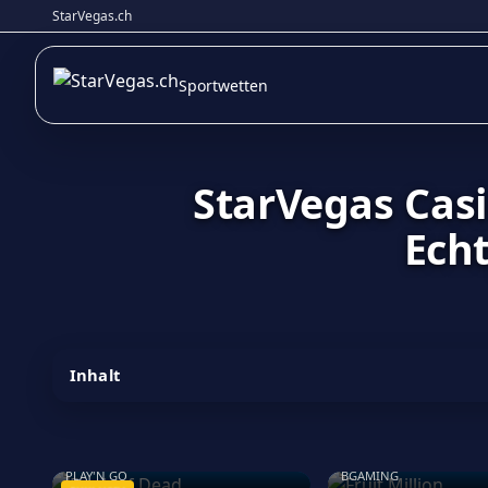
StarVegas.ch
Sportwetten
StarVegas Cas
Echt
Inhalt
BOOK OF DEAD
FRUIT MILLION
PLAY'N GO
BGAMING