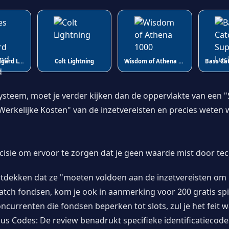
Riches of Midgard Land and Expand
Colt Lightning
Wisdom of Athena 1000
ysteem, moet je verder kijken dan de oppervlakte van een "
"Werkelijke Kosten" van de inzetvereisten en precies weten 
ecisie om ervoor te zorgen dat je geen waarde mist door te
ntdekken dat ze "moeten voldoen aan de inzetvereisten om
tch fondsen, kom je ook in aanmerking voor 200 gratis spi
 concurrenten die fondsen beperken tot slots, zul je het fe
us Codes: De review benadrukt specifieke identificatiecode