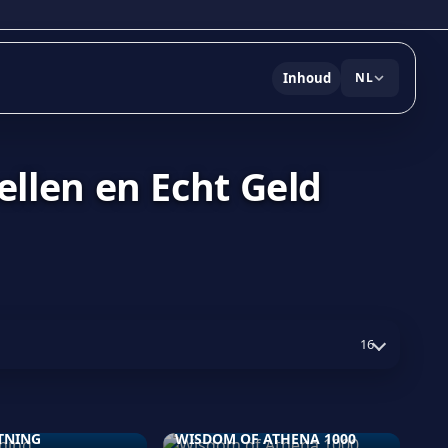
Inhoud
NL
ellen en Echt Geld
16
TNING
WISDOM OF ATHENA 1000