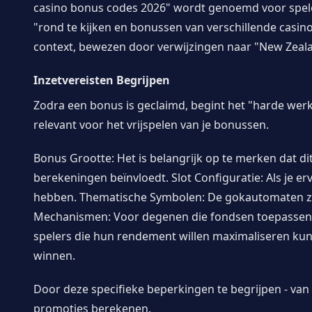
casino bonus codes 2026" wordt genoemd voor spele
"rond te kijken en bonussen van verschillende casino'
context, bewezen door verwijzingen naar "New Zealan
Inzetvereisten Begrijpen
Zodra een bonus is geclaimd, begint het "harde werk
relevant voor het vrijspelen van je bonussen.
Bonus Grootte: Het is belangrijk op te merken dat d
berekeningen beïnvloedt. Slot Configuratie: Als je er
hebben. Thematische Symbolen: De gokautomaten zij
Mechanismen: Voor degenen die fondsen toepassen op 
spelers die hun rendement willen maximaliseren kun
winnen.
Door deze specifieke beperkingen te begrijpen - van d
promoties berekenen.