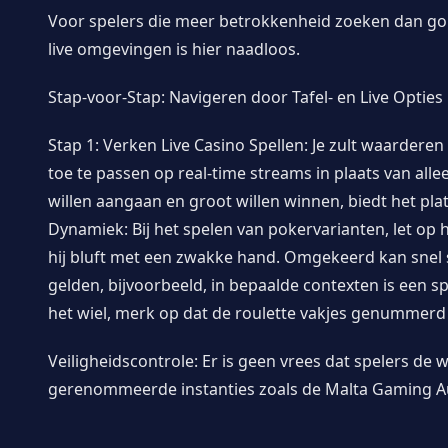
Voor spelers die meer betrokkenheid zoeken dan gok
live omgevingen is hier naadloos.
Stap-voor-Stap: Navigeren door Tafel- en Live Opties
Stap 1: Verken Live Casino Spellen: Je zult waardere
toe te passen op real-time streams in plaats van all
willen aangaan en groot willen winnen, biedt het pl
Dynamiek: Bij het spelen van pokervarianten, let o
hij bluft met een zwakke hand. Omgekeerd kan snel s
gelden, bijvoorbeeld, in bepaalde contexten is een sp
het wiel, merk op dat de roulette vakjes genummerd z
Veiligheidscontrole: Er is geen vrees dat spelers de
gerenommeerde instanties zoals de Malta Gaming Au