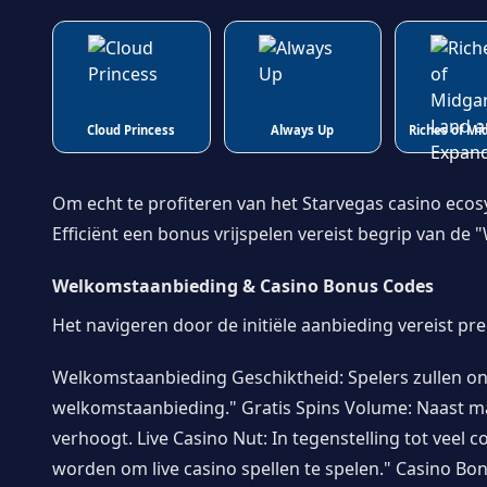
Cloud Princess
Always Up
Om echt te profiteren van het Starvegas casino ecos
Efficiënt een bonus vrijspelen vereist begrip van de 
Welkomstaanbieding & Casino Bonus Codes
Het navigeren door de initiële aanbieding vereist pr
Welkomstaanbieding Geschiktheid: Spelers zullen o
welkomstaanbieding." Gratis Spins Volume: Naast ma
verhoogt. Live Casino Nut: In tegenstelling tot veel
worden om live casino spellen te spelen." Casino Bon